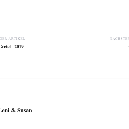
GER ARTIKEL
NÄCHSTER
retel - 2019
Leni & Susan