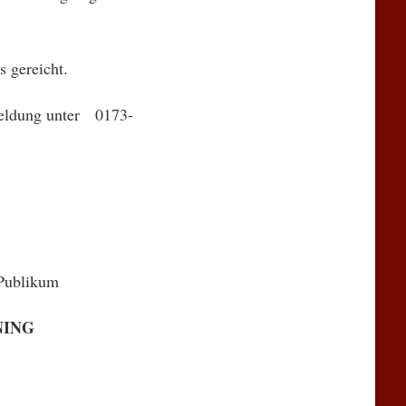
 gereicht.
meldung unter 0173-
 Publikum
NING