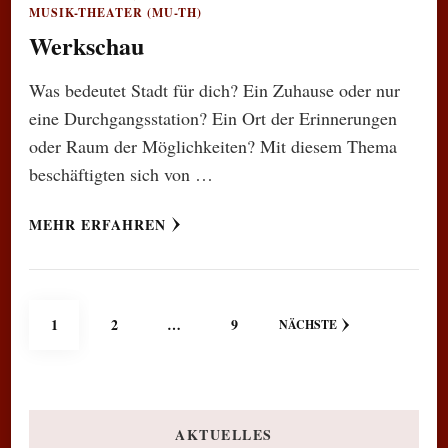
MUSIK-THEATER (MU-TH)
Werkschau
Was bedeutet Stadt für dich? Ein Zuhause oder nur
eine Durchgangsstation? Ein Ort der Erinnerungen
oder Raum der Möglichkeiten? Mit diesem Thema
beschäftigten sich von …
MEHR ERFAHREN
Seitennummerierung
SEITE
SEITE
SEITE
1
2
…
9
NÄCHSTE
der
Beiträge
AKTUELLES