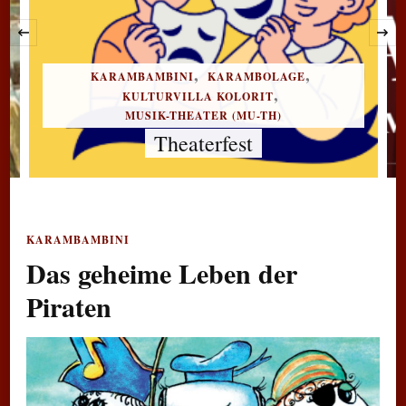
‹
KARAMBAMBINI
KARAMBOLAGE
KULTURVILLA KOLORIT
MUSIK-THEATER (MU-TH)
Bühnenzauber und Theaterwelten
KARAMBAMBINI
Das geheime Leben der
Piraten