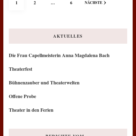
Seitennummerierung
SEITE
SEITE
SEITE
1
2
…
6
NÄCHSTE
der
Beiträge
AKTUELLES
Die Frau Capellmeisterin Anna Magdalena Bach
Theaterfest
Bühnenzauber und Theaterwelten
Offene Probe
Theater in den Ferien