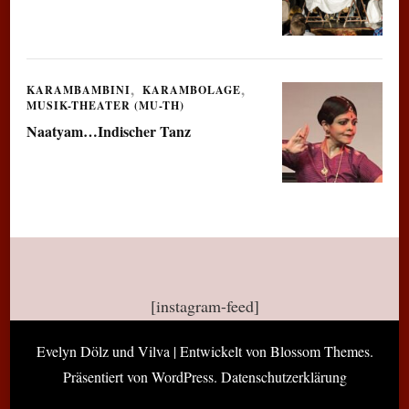
KARAMBAMBINI
KARAMBOLAGE
MUSIK-THEATER (MU-TH)
Naatyam…Indischer Tanz
[instagram-feed]
Evelyn Dölz und
Vilva | Entwickelt von
Blossom Themes
.
Präsentiert von
WordPress
.
Datenschutzerklärung